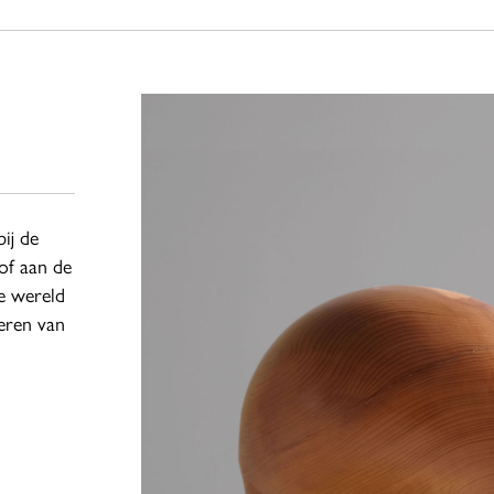
ij de
of aan de
le wereld
eren van